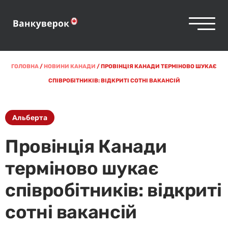
ГОЛОВНА
/
НОВИНИ КАНАДИ
/
ПРОВІНЦІЯ КАНАДИ ТЕРМІНОВО ШУКАЄ
СПІВРОБІТНИКІВ: ВІДКРИТІ СОТНІ ВАКАНСІЙ
Альберта
Провінція Канади
терміново шукає
співробітників: відкриті
сотні вакансій