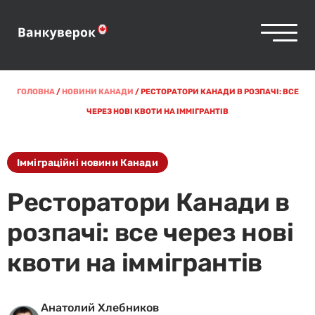
ГОЛОВНА
/
НОВИНИ КАНАДИ
/
РЕСТОРАТОРИ КАНАДИ В РОЗПАЧІ: ВСЕ
ЧЕРЕЗ НОВІ КВОТИ НА ІММІГРАНТІВ
Імміграційні новини Канади
Ресторатори Канади в
розпачі: все через нові
квоти на іммігрантів
Анатолий Хлебников