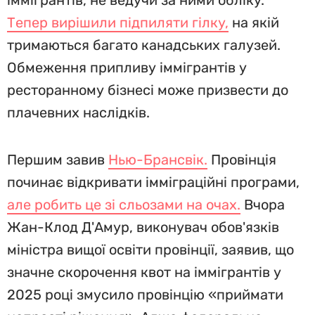
іммігрантів, не ведучи за ними обліку.
Тепер вирішили підпиляти гілку,
на якій
тримаються багато канадських галузей.
Обмеження припливу іммігрантів у
ресторанному бізнесі може призвести до
плачевних наслідків.
Першим завив
Нью-Брансвік.
Провінція
починає відкривати імміграційні програми,
але робить це зі сльозами на очах.
Вчора
Жан-Клод Д'Амур, виконувач обов'язків
міністра вищої освіти провінції, заявив, що
значне скорочення квот на іммігрантів у
2025 році змусило провінцію «приймати