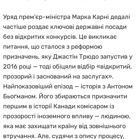
Уряд прем’єр-міністра Марка Карні дедалі
частіше роздає ключові державні посади
без відкритих конкурсів. Це викликає
питання, що сталося з реформою
призначень, яку Джастін Трюдо запустив у
2016 році — тоді обіцяли відбір «відкритий,
прозорий і заснований на заслугах».
Найпоказовіший епізод — історія з Антоном
Бьоґманом. Його збираються призначити
першим в історії Канади комісаром із
прозорості іноземного впливу — людиною,
яка має захищати країну від зовнішнього
втручання. Але, судячи з опису процесу,