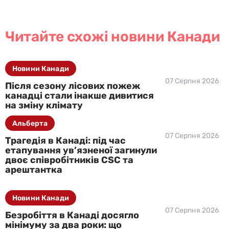
Читайте схожі новини Канади
Новини Канади
07 Серпня 2026
Після сезону лісових пожеж
канадці стали інакше дивитися
на зміну клімату
Альберта
07 Серпня 2026
Трагедія в Канаді: під час
етапування ув’язненої загинули
двоє співробітників CSC та
арештантка
Новини Канади
07 Серпня 2026
Безробіття в Канаді досягло
мінімуму за два роки: що