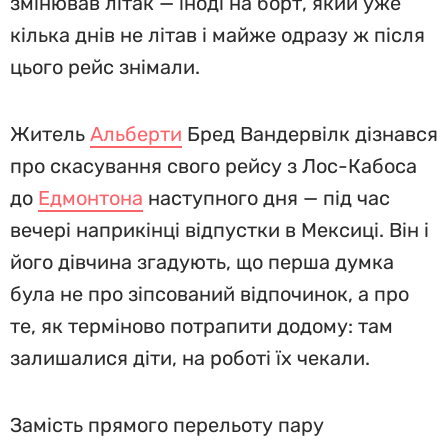
змінював літак — іноді на борт, який уже
кілька днів не літав і майже одразу ж після
цього рейс знімали.
Житель
Альберти
Бред Вандервілк дізнався
про скасування свого рейсу з Лос-Кабоса
до
Едмонтона
наступного дня — під час
вечері наприкінці відпустки в Мексиці. Він і
його дівчина згадують, що перша думка
була не про зіпсований відпочинок, а про
те, як терміново потрапити додому: там
залишалися діти, на роботі їх чекали.
Замість прямого перельоту пару