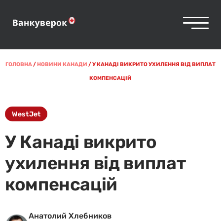
ГОЛОВНА
/
НОВИНИ КАНАДИ
/
У КАНАДІ ВИКРИТО УХИЛЕННЯ ВІД ВИПЛАТ
КОМПЕНСАЦІЙ
WestJet
У Канаді викрито
ухилення від виплат
компенсацій
Анатолий Хлебников