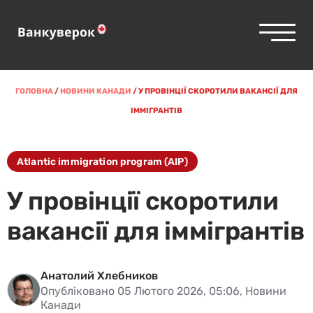
ГОЛОВНА
/
НОВИНИ КАНАДИ
/
У ПРОВІНЦІЇ СКОРОТИЛИ ВАКАНСІЇ ДЛЯ
ІММІГРАНТІВ
Atlantic immigration program (AIP)
У провінції скоротили
вакансії для іммігрантів
Анатолий Хлебников
Опубліковано 05 Лютого 2026, 05:06, Новини
Канади