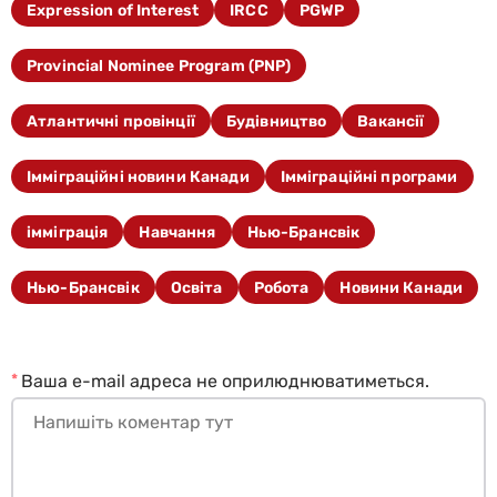
Expression of Interest
IRCC
PGWP
Provincial Nominee Program (PNP)
Атлантичні провінції
Будівництво
Вакансії
Імміграційні новини Канади
Імміграційні програми
імміграція
Навчання
Нью-Брансвік
Нью-Брансвік
Освіта
Робота
Новини Канади
*
Ваша e-mail адреса не оприлюднюватиметься.