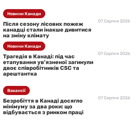
Новини Канади
07 Серпня 2026
Після сезону лісових пожеж
канадці стали інакше дивитися
на зміну клімату
Новини Канади
07 Серпня 2026
Трагедія в Канаді: під час
етапування ув’язненої загинули
двоє співробітників CSC та
арештантка
Вакансії
07 Серпня 2026
Безробіття в Канаді досягло
мінімуму за два роки: що
відбувається з ринком праці