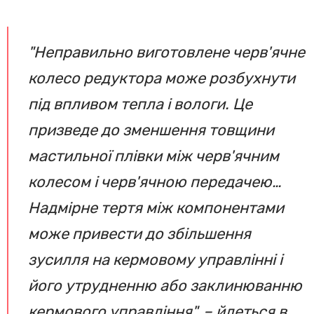
"Неправильно виготовлене черв'ячне
колесо редуктора може розбухнути
під впливом тепла і вологи. Це
призведе до зменшення товщини
мастильної плівки між черв'ячним
колесом і черв'ячною передачею…
Надмірне тертя між компонентами
може привести до збільшення
зусилля на кермовому управлінні і
його утрудненню або заклинюванню
кермового управління", – йдеться в