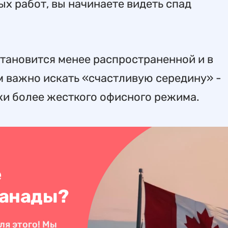
х работ, вы начинаете видеть спад
становится менее распространенной и в
ям важно искать «счастливую середину» -
ки более жесткого офисного режима.
е
Канады?
ля этого! Мы