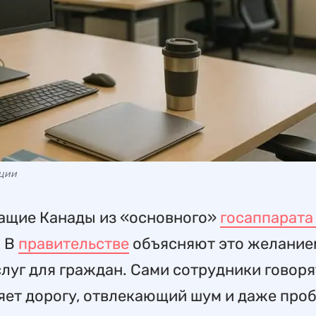
ации
ащие Канады из «основного»
госаппарат
. В
правительстве
объясняют это желание
луг для граждан. Сами сотрудники говорят
яет дорогу, отвлекающий шум и даже про