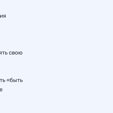
ния
ять свою
сть «быть
е