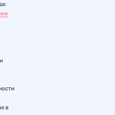
да:
уже
и
ности
я в