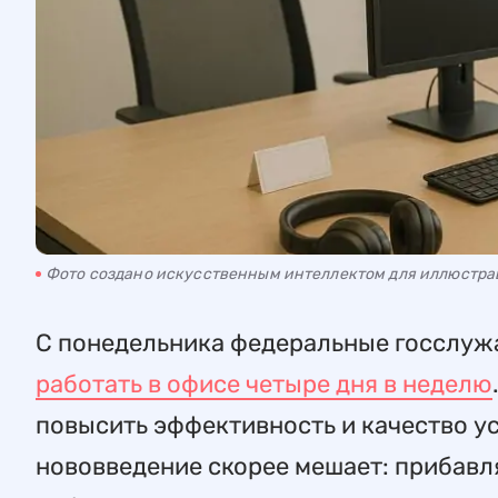
Фото создано искусственным интеллектом для иллюстр
С понедельника федеральные госслуж
работать в офисе четыре дня в неделю
повысить эффективность и качество ус
нововведение скорее мешает: прибавл