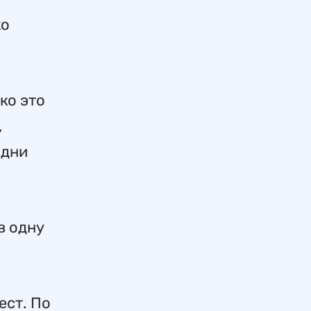
ко
ко это
,
идни
в одну
ест. По