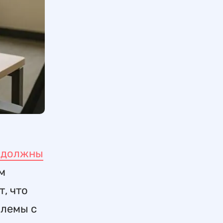
а должны
м
, что
блемы с