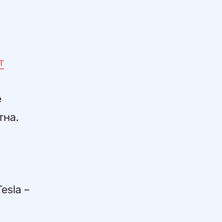
т
е
тна.
esla –