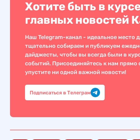
Хотите быть в курс
главных новостей 
Наш Telegram-канал - идеальное место д
тщательно собираем и публикуем ежед
дайджесты, чтобы вы всегда были в кур
событий. Присоединяйтесь к нам прямо с
упустите ни одной важной новости!
Подписаться в Телеграм