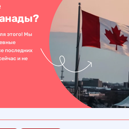
е
Канады?
ля этого! Мы
невные
се последних
ейчас и не