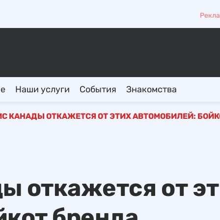
Рекла
ие
Наши услуги
События
Знакомства
С КАНАДЫ ОТКАЖЕТСЯ ОТ ЭТИХ АВТОМОБИЛЕЙ: БОЙК
ы откажется от э
йкот бренда