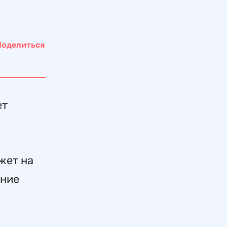
Поделиться
ет
жет на
ение