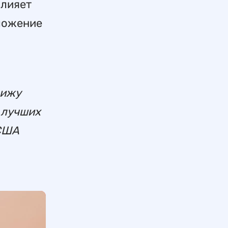
влияет
дложение
вижу
з лучших
 США