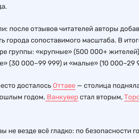
а.
ли: после отзывов читателей авторы доба
ь города сопоставимого масштаба. В итог
ре группы: «крупные» (500 000+ жителей)
» (30 000–99 999) и «малые» (10 000–29 9
место досталось
Оттаве
— столица поднял
рошлым годом.
Ванкувер
стал вторым,
Тор
авы не везде всё гладко: по безопасности г