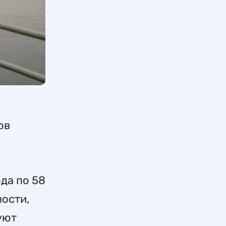
ов
ода по 58
ности,
уют