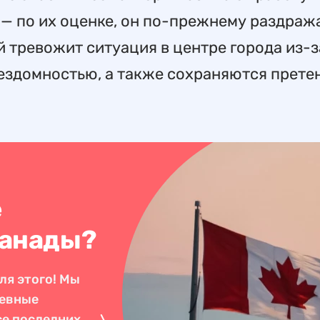
— по их оценке, он по-прежнему раздраж
й тревожит ситуация в центре города из-з
ездомностью, а также сохраняются прете
е
Канады?
ля этого! Мы
невные
се последних