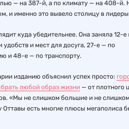
лью — на 387-й, а по климату — на 408-й. 
м, и именно это вывело столицу в лидеры
лядит куда убедительнее. Она заняла 12-е
 удобств и мест для досуга, 27-е — по
ю и 48-е — по транспорту.
рии изданию объяснил успех просто:
гор
ыбрать любой образ жизни
— от плотного 
нов. «Мы не слишком большие и не слишко
 у Оттавы есть многие плюсы мегаполиса б