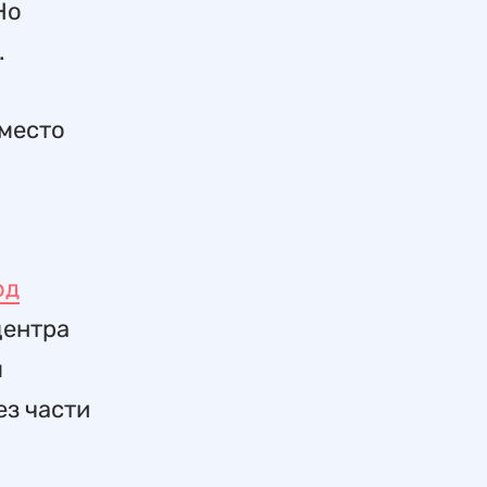
Но
.
 место
од
центра
м
ез части