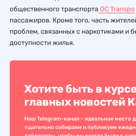
общественного транспорта
OC Transpo
пассажиров. Кроме того, часть жителе
проблем, связанных с наркотиками и б
доступности жилья.
Хотите быть в курс
главных новостей 
Наш Telegram-канал - идеальное место д
тщательно собираем и публикуем ежед
дайджесты, чтобы вы всегда были в кур