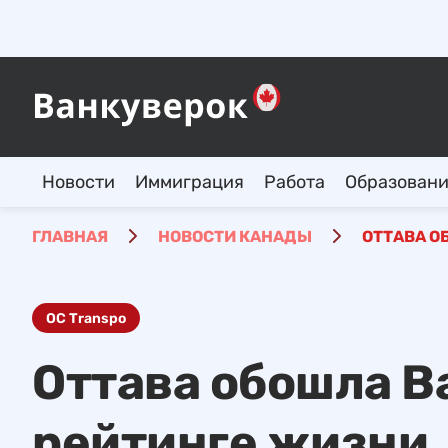
Новости
Иммиграция
Работа
Образован
ГЛАВНАЯ
НОВОСТИ КАНАДЫ
ОТТАВА О
OC Transpo
Оттава обошла В
рейтинге жизни