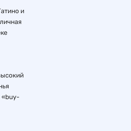
Гатино и
оличная
еке
высокий
нья
 «buy-