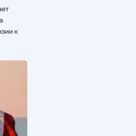
ает
а
нзии к