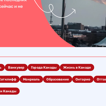
ейчас и не
ь
Ванкувер
Города Канады
Жизнь в Канаде
Сатклифф
Монреаль
Образование
Онтарио
Отта
ти Канады