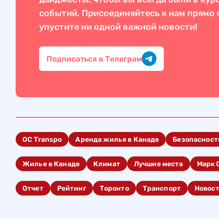
событий. Присоединяйтесь к нам прямо с
упустите ни одной важной новости!
Подписаться в Телеграм
OC Transpo
Аренда жилья в Канаде
Безопасност
Жилье в Канаде
Климат
Лучшие места
Марк 
Отчет
Рейтинг
Торонто
Транспорт
Новос