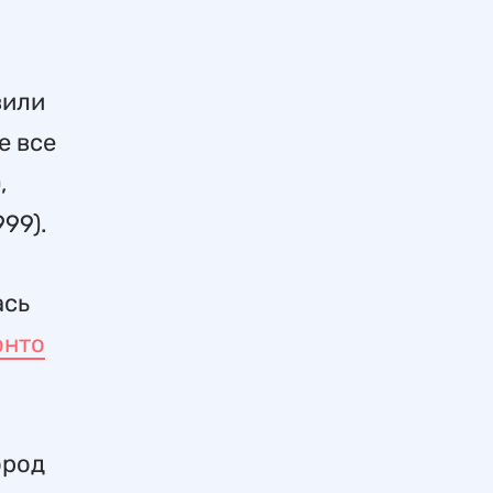
вили
е все
,
99).
ась
онто
ород