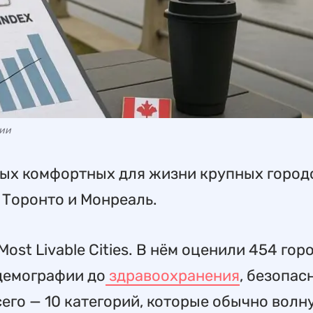
ции
мых комфортных для жизни крупных город
 Торонто и Монреаль.
Most Livable Cities. В нём оценили 454 гор
 демографии до
здравоохранения
, безопас
Всего — 10 категорий, которые обычно волн