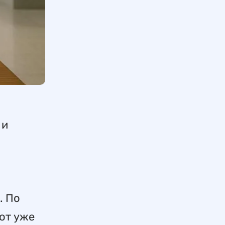
 и
. По
 от уже