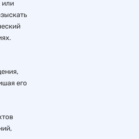
х или
взыскать
ческий
иях.
дения,
ишая его
ктов
ний,