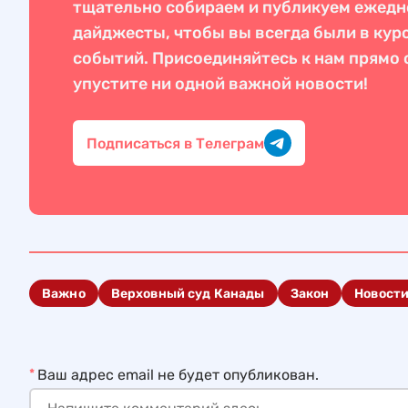
тщательно собираем и публикуем ежед
дайджесты, чтобы вы всегда были в кур
событий. Присоединяйтесь к нам прямо с
упустите ни одной важной новости!
Подписаться в Телеграм
Важно
Верховный суд Канады
Закон
Новост
*
Ваш адрес email не будет опубликован.