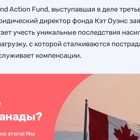
nd Action Fund, выступавшая в деле треть
ридический директор фонда Кэт Оуэнс зая
ает учесть уникальные последствия наси
агрузку, с которой сталкиваются пострад
аслуживает компенсации.
е
Канады?
ля этого! Мы