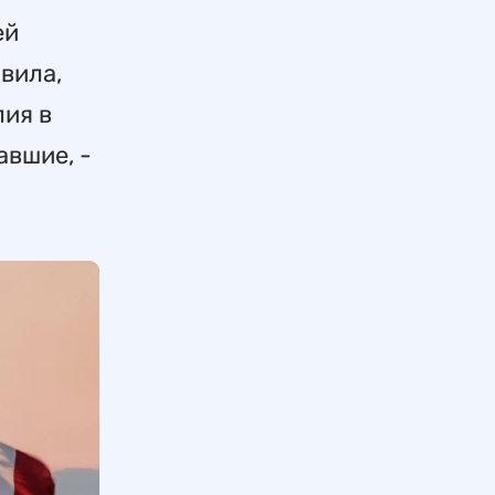
ей
вила,
лия в
авшие, -