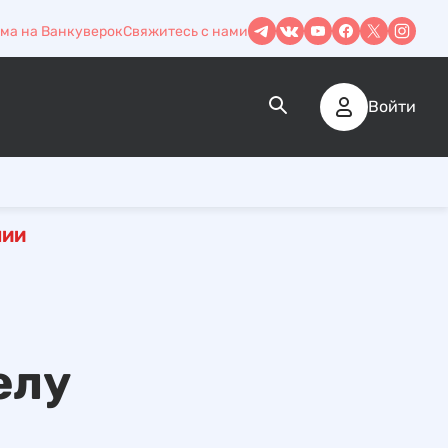
ма на Ванкуверок
Свяжитесь с нами
Войти
ЛИИ
елу