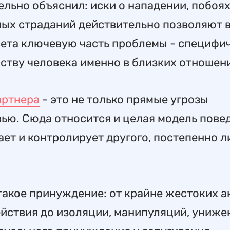
дельно объяснил: иски о нападении, побоя
х страданий действительно позволяют 
твета ключевую часть проблемы - специфи
ству человека именно в близких отношен
артнера
- это не только прямые угрозы
ью. Сюда относится и целая модель пове
ет и контролирует другого, постепенно л
такое принуждение: от крайне жестоких а
ействия до изоляции, манипуляций, униже