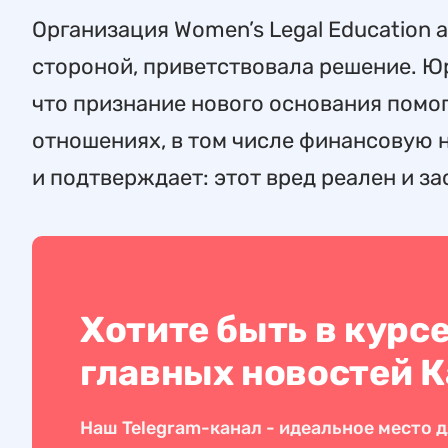
Организация Women’s Legal Education a
стороной, приветствовала решение. Ю
что признание нового основания помог
отношениях, в том числе финансовую н
и подтверждает: этот вред реален и з
Хотите быть в курс
главных новостей 
Наш Telegram-канал - идеальное место д