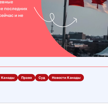
невные
се последних
ейчас и не
и Канады
Право
Суд
Новости Канады