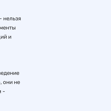
- нельзя
ементы
ий и
ведение
, они не
 -