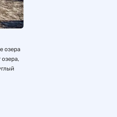
ке озера
 озера,
углый