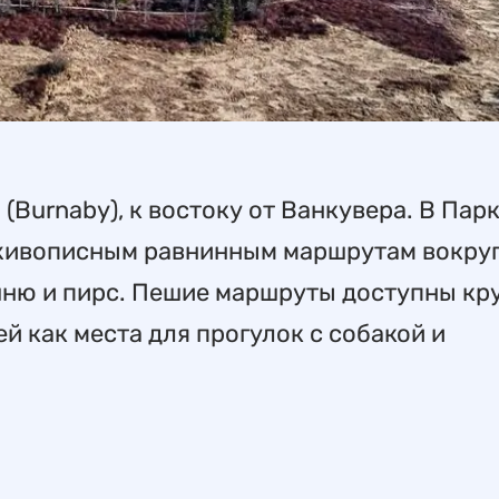
(Burnaby), к востоку от Ванкувера. В Пар
о живописным равнинным маршрутам вокруг
шню и пирс. Пешие маршруты доступны кр
й как места для прогулок с собакой и