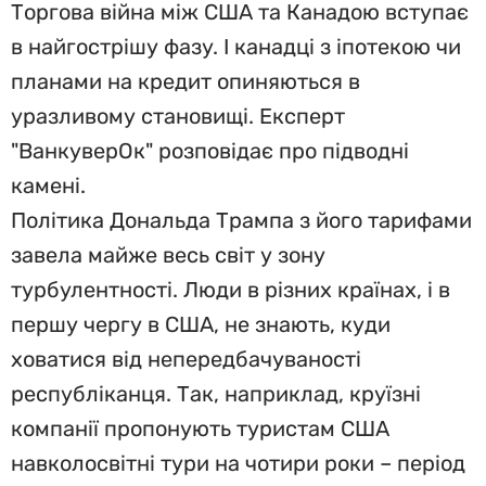
Торгова війна між США та Канадою вступає
в найгострішу фазу. І канадці з іпотекою чи
планами на кредит опиняються в
уразливому становищі. Експерт
"ВанкуверОк" розповідає про підводні
камені.
Політика Дональда Трампа з його тарифами
завела майже весь світ у зону
турбулентності. Люди в різних країнах, і в
першу чергу в США, не знають, куди
ховатися від непередбачуваності
республіканця. Так, наприклад, круїзні
компанії пропонують туристам США
навколосвітні тури на чотири роки – період