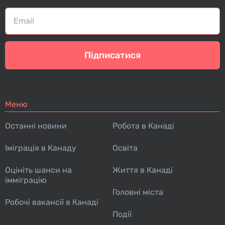
Підписатися
Меню
Останні новини
Робота в Канаді
Іміграція в Канаду
Освіта
Оцініть шанси на
Життя в Канаді
імміграцію
Головні міста
Робочі вакансії в Канаді
Події