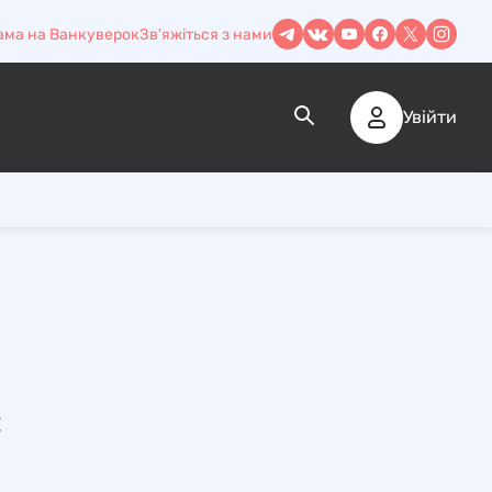
ама на Ванкуверок
Зв'яжіться з нами
Увійти
є