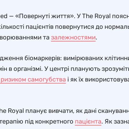
imed — «Повернуті життя». У The Royal поя
кількості пацієнтів повернутися до нормал
ахворюваннями та
залежностями
.
ідження біомаркерів: вимірюваних клітинн
ін в організмі. У центрі планують зрозуміт
 ризиком самогубства
і як їх використовув
he Royal планує вивчати, як дані скануван
терапію під конкретного
пацієнта
. Як зазн