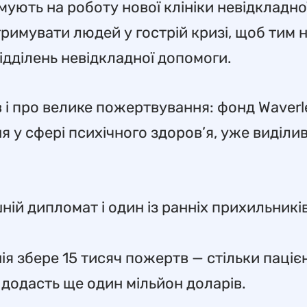
ують на роботу нової клініки невідкладно
тримувати людей у гострій кризі, щоб тим 
ідділень невідкладної допомоги.
в і про велике пожертвування: фонд Waver
 у сфері психічного здоров’я, уже виділив
ій дипломат і один із ранніх прихильникі
ія збере 15 тисяч пожертв — стільки паціє
д додасть ще один мільйон доларів.