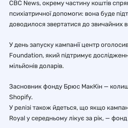
CBC News, окрему частину коштів спрям
психіатричної допомоги: вона буде під
доводилося звертатися до звичайних в
У день запуску кампанії центр оголоси
Foundation, який підтримує дослідження
мільйонів доларів.
Засновник фонду Брюс МакКін — колишн
Shopify.
У релізі також йдеться, що якщо кампан
Royal у середньому лікує за рік, — фон