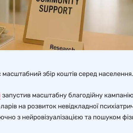
є масштабний збір коштів серед населення
і
запустив масштабну благодійну кампанію
оларів на розвиток невідкладної психіатри
лючно з нейровізуалізацією та пошуком фі