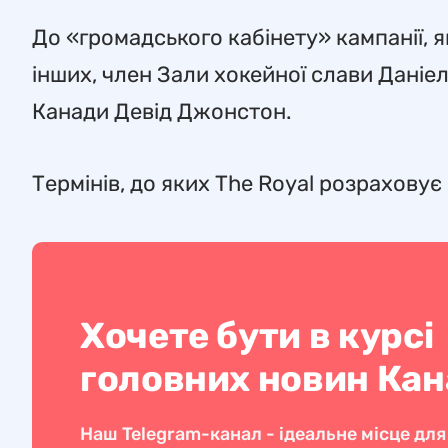
До «громадського кабінету» кампанії, 
інших, член Зали хокейної слави Даніе
Канади Девід Джонстон.
Термінів, до яких The Royal розраховує
Хочете бути в курсі
головних новин Ка
Наш Telegram-канал - ідеальне місце для