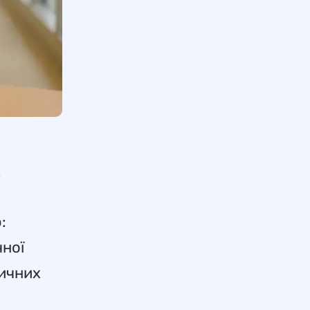
.
:
чної
зичних