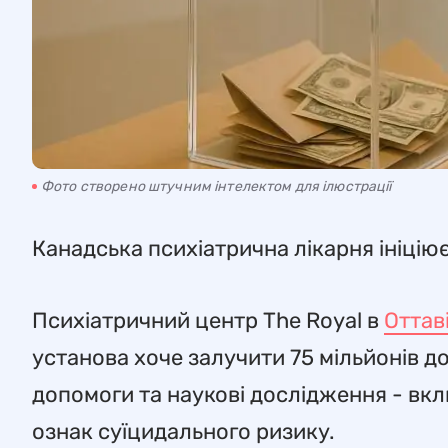
Фото створено штучним інтелектом для ілюстрації
Канадська психіатрична лікарня ініцію
Психіатричний центр The Royal в
Оттав
установа хоче залучити 75 мільйонів д
допомоги та наукові дослідження - вк
ознак суїцидального ризику.