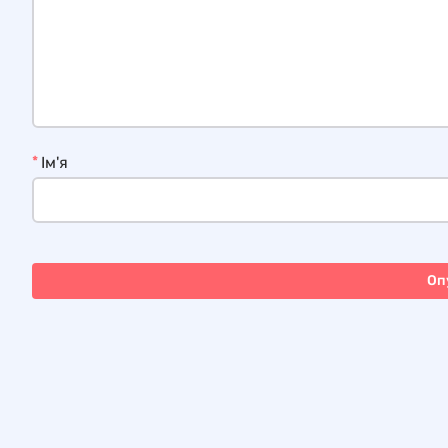
*
Ім'я