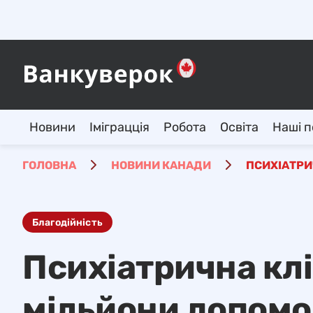
Новини
Іміграцція
Робота
Освіта
Наші п
ГОЛОВНА
НОВИНИ КАНАДИ
ПСИХІАТРИ
Благодійність
Психіатрична кл
мільйони допомо