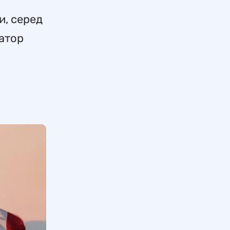
и, серед
натор