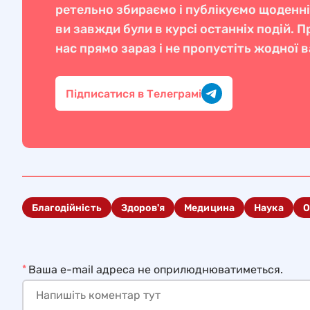
ретельно збираємо і публікуємо щоденн
ви завжди були в курсі останніх подій. 
нас прямо зараз і не пропустіть жодної 
Підписатися в Телеграмі
Благодійність
Здоров'я
Медицина
Наука
О
*
Ваша e-mail адреса не оприлюднюватиметься.