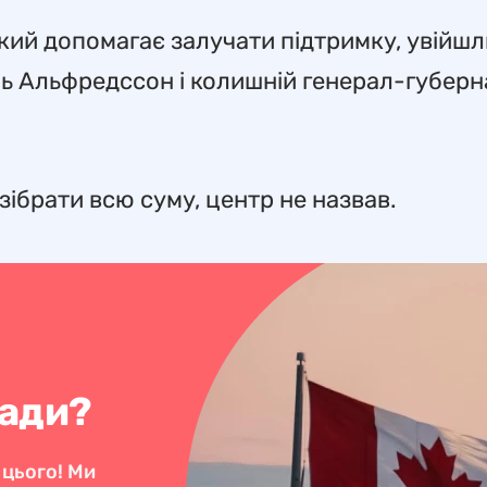
який допомагає залучати підтримку, увійшл
ль Альфредссон і колишній генерал-губер
 зібрати всю суму, центр не назвав.
нади?
 цього! Ми