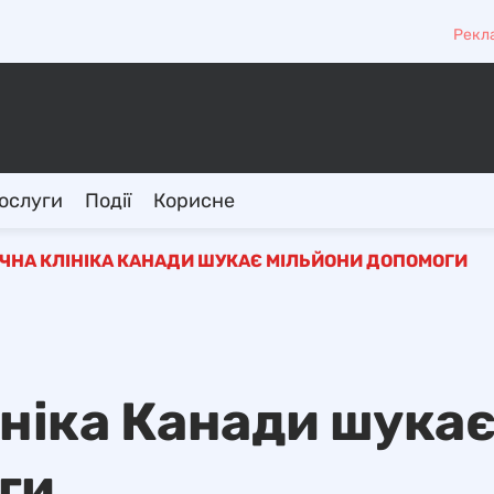
Рекл
ослуги
Події
Корисне
ЧНА КЛІНІКА КАНАДИ ШУКАЄ МІЛЬЙОНИ ДОПОМОГИ
ініка Канади шука
ги