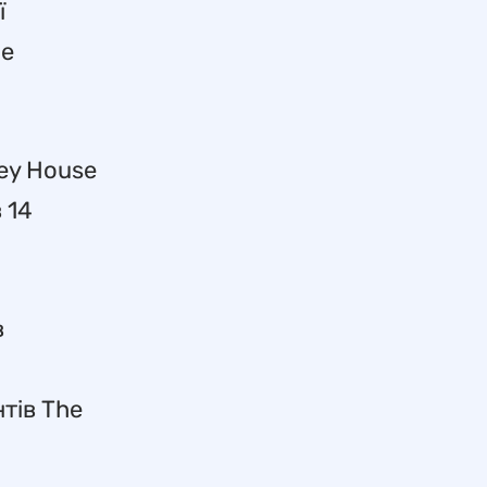
ї
не
ley House
 14
в
нтів The