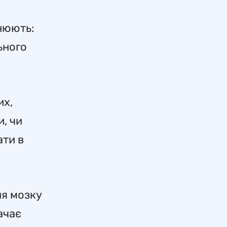
снюють:
ьного
их,
и, чи
ати в
ня мозку
ачає