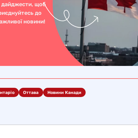
і дайджести, щоб
Приєднуйтесь до
важливої новини!
нтаріо
Оттава
Новини Канади