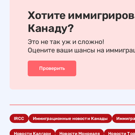
Хотите иммигриров
Канаду?
Это не так уж и сложно!
Оцените ваши шансы на иммигр
Проверить
IRCC
Иммиграционные новости Канады
Иммигр
Новости Калгари
Новости Монреаля
Новости То