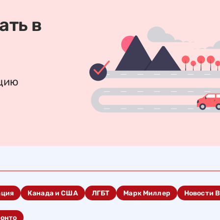
ать в
ацию
ация
Канада и США
ЛГБТ
Марк Миллер
Новости 
ронто