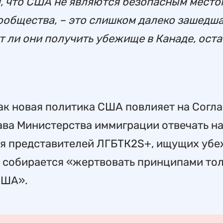
, что США не являются безопасным место
ообщества, – это слишком далеко зашедш
т ли они получить убежище в Канаде, оста
 как новая политика США повлияет на Согл
лава Министерства иммиграции отвечать на
ля представителей ЛГБТК2S+, ищущих уб
е собирается «жертвовать принципами то
США».