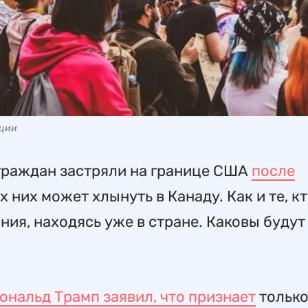
ации
граждан застряли на границе США
после
х них может хлынуть в Канаду. Как и те, к
ия, находясь уже в стране. Каковы будут
ональд Трамп заявил, что признает
только