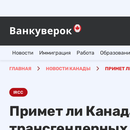
Новости
Иммиграция
Работа
Образован
ГЛАВНАЯ
НОВОСТИ КАНАДЫ
ПРИМЕТ Л
IRCC
Примет ли Канад
трансгендерных