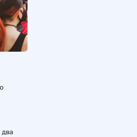
то
 два