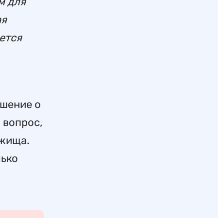
м для
ая
ется
ашение о
 вопрос,
ежища.
лько