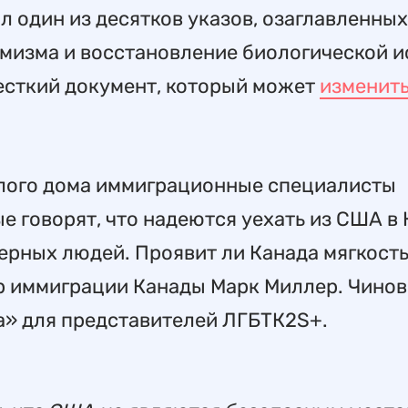
л один из десятков указов, озаглавленных
мизма и восстановление биологической и
есткий документ, который может
изменит
елого дома иммиграционные специалисты
е говорят, что надеются уехать из США в 
ерных людей. Проявит ли Канада мягкость
тр иммиграции Канады Марк Миллер. Чино
на» для представителей ЛГБТК2S+.