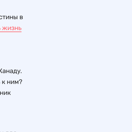
стины в
ь жизнь
Канаду.
 к ним?
вник