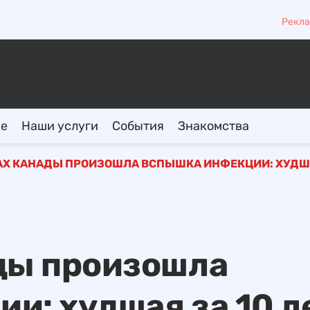
Рекла
ие
Наши услуги
События
Знакомства
АХ КАНАДЫ ПРОИЗОШЛА ВСПЫШКА ИНФЕКЦИИ: ХУДША
ды произошла
и: худшая за 10 л