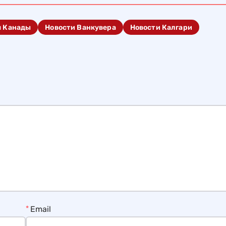
я Канады
Новости Ванкувера
Новости Калгари
*
Email