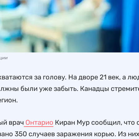
ации
ватаются за голову. На дворе 21 век, а лю
олжны были уже забыть. Канадцы стремит
егион.
ый врач
Онтарио
Киран Мур сообщил, что 
ано 350 случаев заражения корью. Из них