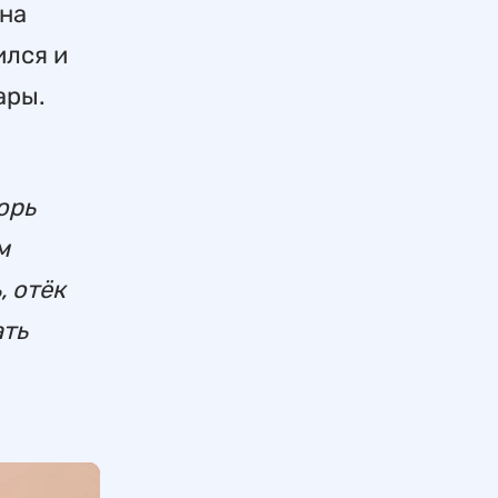
ина
ился и
ары.
орь
м
, отёк
ать