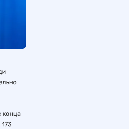
ди
ельно
с конца
 173