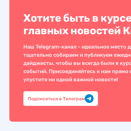
Хотите быть в курс
главных новостей 
Наш Telegram-канал - идеальное место д
тщательно собираем и публикуем ежед
дайджесты, чтобы вы всегда были в кур
событий. Присоединяйтесь к нам прямо с
упустите ни одной важной новости!
Подписаться в Телеграм