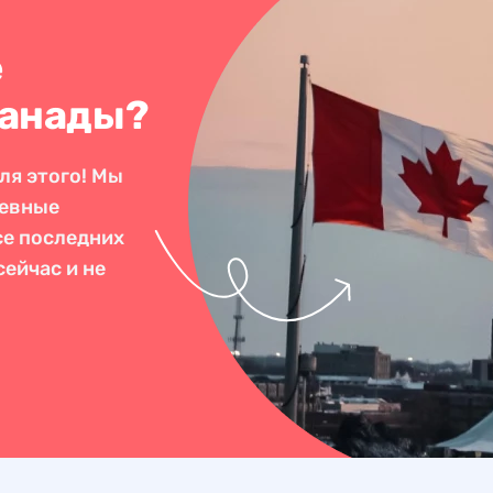
е
Канады?
ля этого! Мы
невные
се последних
ейчас и не