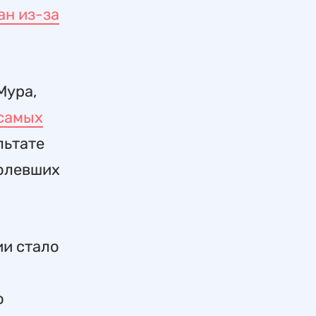
ан из-за
Мура,
самых
льтате
болевших
ии стало
о