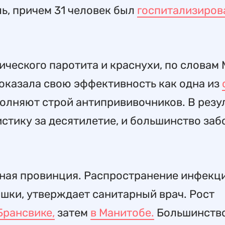
ль, причем 31 человек был
госпитализиров
ического паротита и краснухи, по словам 
доказала свою эффективность как одна из
полняют строй антипрививочников. В резу
истику за десятилетие, и большинство за
льная провинция. Распространение инфекц
ки, утверждает санитарный врач. Рост
Брансвике,
затем
в Манитобе.
Большинств