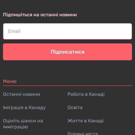
Підпишіться на останні новини
Підписатися
Меню
Останні новини
Робота в Канаді
Іміграція в Канаду
Освіта
Оцініть шанси на
Життя в Канаді
імміграцію
Головні міста