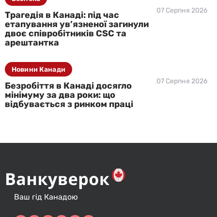
07 Серпня 2026
Трагедія в Канаді: під час
етапування ув’язненої загинули
двоє співробітників CSC та
арештантка
Новини Канади
07 Серпня 2026
Безробіття в Канаді досягло
мінімуму за два роки: що
відбувається з ринком праці
Ваш гід Канадою