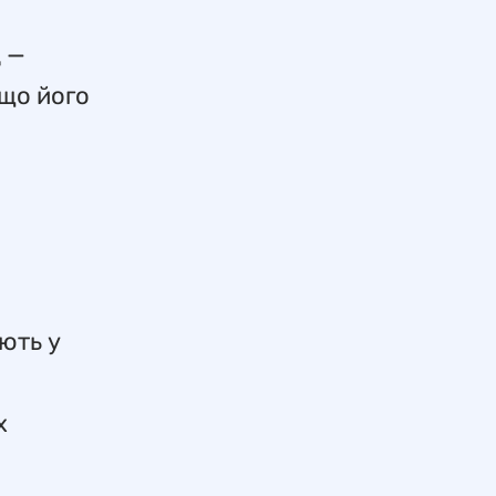
д —
 що його
ють у
х