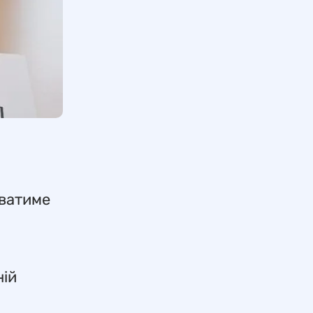
юватиме
ній