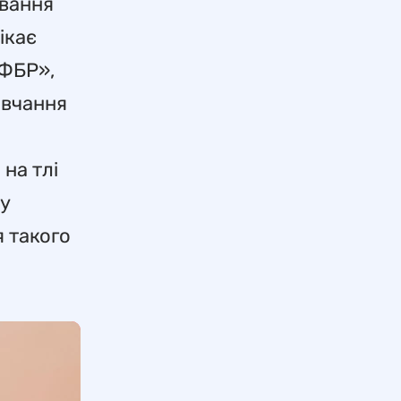
ування
ікає
 ФБР»,
навчання
на тлі
бу
я такого