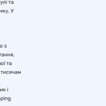
улі та
мку. У
.
ю з
тання,
ої та
і тисячам
ик і
aping