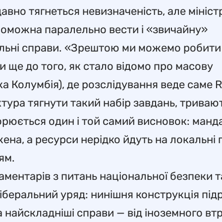
вно тягнеться невизначеність, але мініст
проможна паралельно вести і «звичайну»
льні справи. «Зрештою ми можемо робити і 
ли ще до того, як стало відомо про масову
а Колумбія), де розслідування веде саме 
ктура тягнути такий набір завдань, триваю
торюється один і той самий висновок: манд
ена, а ресурси нерідко йдуть на локальні
ям.
аментарів з питань національної безпеки т
іберальний уряд: нинішня конструкція під
а найскладніші справи — від іноземного вт