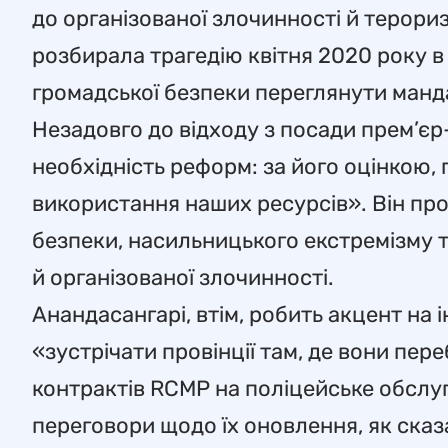
до організованої злочинності й терориз
розбирала трагедію квітня 2020 року в 
громадської безпеки переглянути манд
Незадовго до відходу з посади прем’є
необхідність реформ: за його оцінкою
використання наших ресурсів». Він про
безпеки, насильницького екстремізму т
й організованої злочинності.
Анандасангарі, втім, робить акцент на 
«зустрічати провінції там, де вони п
контрактів RCMP на поліцейське обслуго
переговори щодо їх оновлення, як сказ