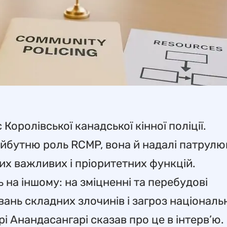
оролівської канадської кінної поліції.
йбутню роль RCMP, вона й надалі патрул
ових важливих і пріоритетних функцій.
 на іншому: на зміцненні та перебудові
ань складних злочинів і загроз національ
рі Анандасангарі сказав про це в інтерв’ю.