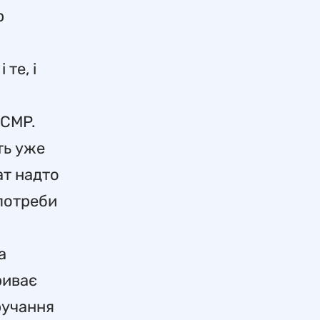
р
те, і
RCMP.
ть уже
ат надто
 потреби
а
риває
ручання