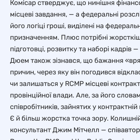
Комісар стверджує, що нинішня фінанс
місцеві завдання, — а федеральні розс
його логіці гроші, виділені на федерал
призначенням. Плюс потрібні жорсткіші
підготовці, розвитку та наборі кадрів 
Дюем також зізнався, що бажання «вр
причин, через яку він погодився відкла
чи залишаться у RCMP місцеві контракти
провінційної влади. Але, за його слов
співробітників, зайнятих у контрактній п
Є й більш жорстка точка зору. Колишн
консультант Джим Мітчелл — співавтор 