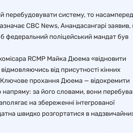
о й перебудовувати систему, то насампере
азначає CBC News, Анандасангарі заявив,
об федеральний поліцейський мандат був
я комісара RCMP Майка Дюема «відновити
 відмовляючись від присутності кінних
. Ключове прохання Дюема — відокремити
 напряму: за його словами, вони перебува
 наполягає на збереженні інтегрованої
здатна швидко розгортатися в надзвичайни