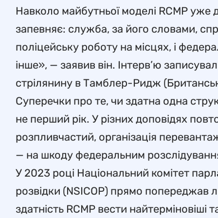
Навколо майбутньої моделі RCMP уже да
запевняє: служба, за його словами, с
поліцейську роботу на місцях, і федера
інше», — заявив він. Інтерв’ю записува
стрілянину в Тамблер-Ридж (Британськ
Суперечки про те, чи здатна одна стру
не перший рік. У різних доповідях пов
розпливчастий, організація перевантаж
— на шкоду федеральним розслідуванн
У 2023 році Національний комітет парл
розвідки (NSICOP) прямо попереджав л
здатність RCMP вести найтерміновіші т