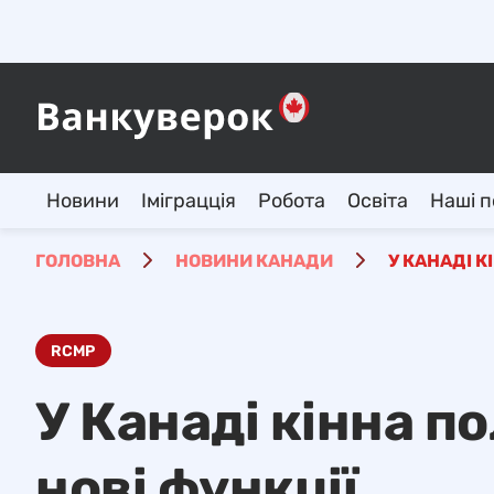
Новини
Іміграцція
Робота
Освіта
Наші п
ГОЛОВНА
НОВИНИ КАНАДИ
У КАНАДІ К
RCMP
У Канаді кінна п
нові функції