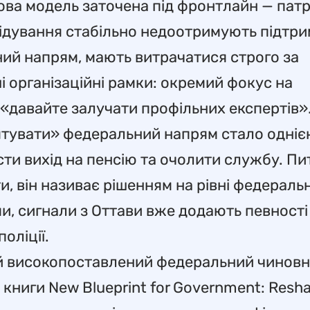
ова модель заточена під фронтлайн — патр
лідування стабільно недоотримують підтри
ьний напрям, мають витрачатися строго за
 організаційні рамки: окремий фокус на
— «давайте залучати профільних експертів»
ятувати» федеральний напрям стало одніє
сти вихід на пенсію та очолити службу. Пи
, він називає рішенням на рівні федеральн
ами, сигнали з Оттави вже додають певност
оліції.
ій високопоставлений федеральний чиновн
книги New Blueprint for Government: Resh