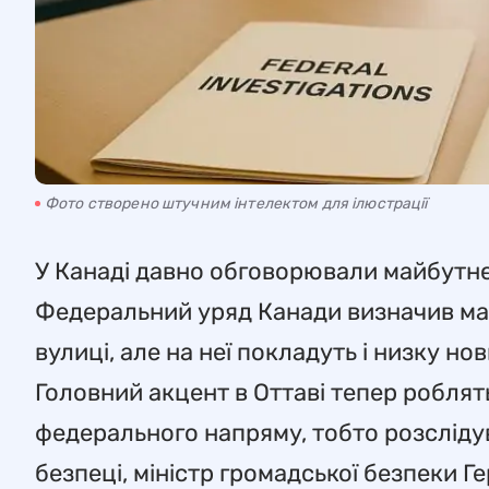
Фото створено штучним інтелектом для ілюстрації
У Канаді давно обговорювали майбутнє К
Федеральний уряд Канади визначив ма
вулиці, але на неї покладуть і низку н
Головний акцент в Оттаві тепер роблять
федерального напряму, тобто розслідув
безпеці, міністр громадської безпеки Ге