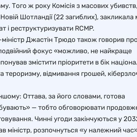
му. Того ж року Комісія з масових убивств
Новій Шотландії (22 загиблих), закликала 
ат і реструктуризувати RCMP.
р-міністр Джастін Трюдо також говорив пр
, подвійний фокус «можливо, не найкраще
понував змістити пріоритети в бік націона
а тероризму, відмивання грошей, кіберзло
іншому: Оттава, за його словами, готова
еребувають» — тобто обговорювати продовж
вування. Чинні угоди закінчуються у 2032 
ав міністр, розпочнуться «у належний час»