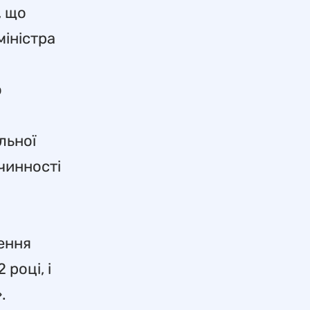
, що
міністра
о
льної
чинності
ення
році, і
.