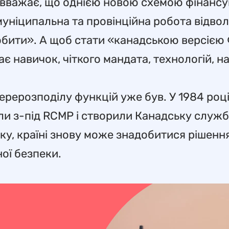
 — вважає, що однією новою схемою фінанс
муніципальна та провінційна робота відвол
робити». А щоб стати «канадською версією
чає навичок, чіткого мандата, технологій, 
рерозподілу функцій уже був. У 1984 році 
ли з-під RCMP і створили Канадську служ
мку, країні знову може знадобитися рішенн
ої безпеки.