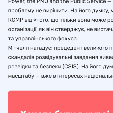
Power, the PMO and the Public Service
проблему не вирішити. На його думку, 
RCMP від «того, що тільки вона може 
організації, як він стверджує, не виста
та управлінського фокуса.
Мітчелл нагадує: прецедент великого пе
скандалів розвідувальні завдання виве
розвідки та безпеки (CSIS). На його ду
масштабу — вже в інтересах національн