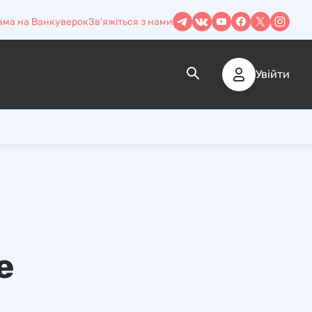
ама на Ванкуверок
Зв'яжіться з нами
Увійти
е