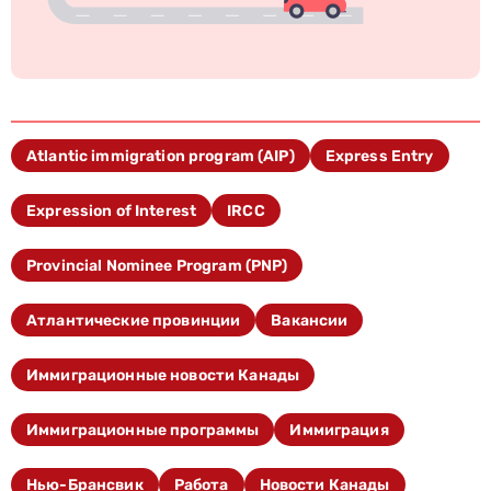
Atlantic immigration program (AIP)
Express Entry
Expression of Interest
IRCC
Provincial Nominee Program (PNP)
Атлантические провинции
Вакансии
Иммиграционные новости Канады
Иммиграционные программы
Иммиграция
Нью-Брансвик
Работа
Новости Канады