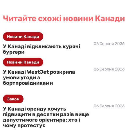
Читайте схожі новини Канади
Новини Канади
06 Серпня 2026
У Канаді відкликають курячі
бургери
Новини Канади
06 Серпня 2026
У Канаді WestJet розкрила
умови угоди з
бортпровідниками
Закон
06 Серпня 2026
У Канаді оренду хочуть
підвищити в десятки разів вище
допустимого орієнтира: хто і
чому протестує