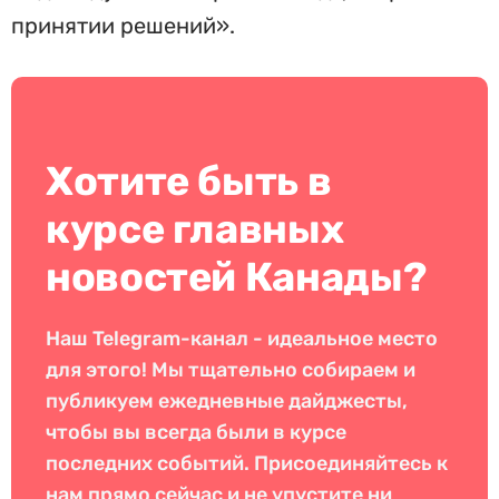
принятии решений».
Хотите быть в
курсе главных
новостей Канады?
Наш Telegram-канал - идеальное место
для этого! Мы тщательно собираем и
публикуем ежедневные дайджесты,
чтобы вы всегда были в курсе
последних событий. Присоединяйтесь к
нам прямо сейчас и не упустите ни