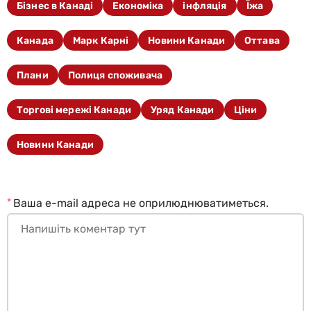
Бізнес в Канаді
Економіка
інфляція
Їжа
Канада
Марк Карні
Новини Канади
Оттава
Плани
Полиця споживача
Торгові мережі Канади
Уряд Канади
Ціни
Новини Канади
*
Ваша e-mail адреса не оприлюднюватиметься.