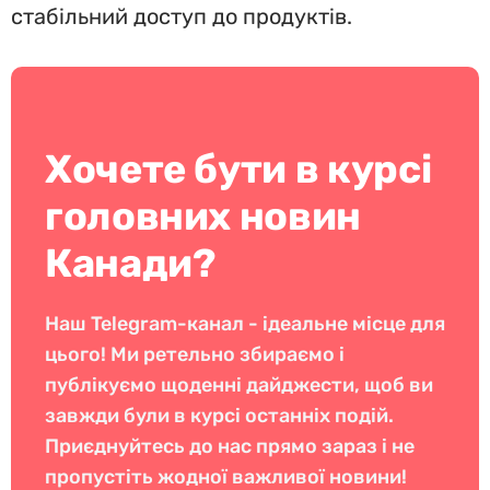
стабільний доступ до продуктів.
Хочете бути в курсі
головних новин
Канади?
Наш Telegram-канал - ідеальне місце для
цього! Ми ретельно збираємо і
публікуємо щоденні дайджести, щоб ви
завжди були в курсі останніх подій.
Приєднуйтесь до нас прямо зараз і не
пропустіть жодної важливої новини!