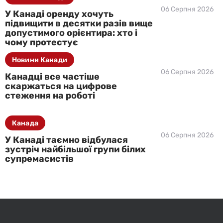
06 Серпня 2026
У Канаді оренду хочуть
підвищити в десятки разів вище
допустимого орієнтира: хто і
чому протестує
Новини Канади
06 Серпня 2026
Канадці все частіше
скаржаться на цифрове
стеження на роботі
Канада
06 Серпня 2026
У Канаді таємно відбулася
зустріч найбільшої групи білих
супремасистів